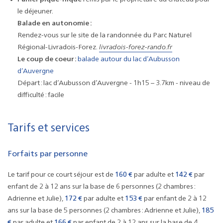
le déjeuner.
Balade en autonomie :
Rendez-vous sur le site de la randonnée du Parc Naturel
Régional-Livradois-Forez.
livradois-forez-rando.fr
Le coup de coeur :
balade autour du lac d’Aubusson
d’Auvergne
Départ : lac d’Aubusson d’Auvergne - 1h15 – 3.7km - niveau de
difficulté : facile
Tarifs et services
Forfaits par personne
Le tarif pour ce court séjour est de
160 €
par adulte et
142 €
par
enfant de 2 à 12 ans sur la base de 6 personnes (2 chambres :
Adrienne et Julie),
172 €
par adulte et
153 €
par enfant de 2 à 12
ans sur la base de 5 personnes (2 chambres : Adrienne et Julie),
185
€
par adulte et
166 €
par enfant de 2 à 12 ans sur la base de 4