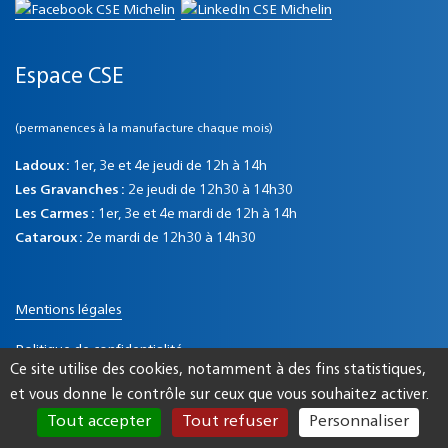
Espace CSE
(permanences à la manufacture chaque mois)
Ladoux :
1er, 3e et 4e jeudi de 12h à 14h
Les Gravanches :
2e jeudi de 12h30 à 14h30
Les Carmes :
1er, 3e et 4e mardi de 12h à 14h
Cataroux :
2e mardi de 12h30 à 14h30
Mentions légales
Politique de confidentialité
Ce site utilise des cookies, notamment à des fins statistiques,
Communiqué de presse Magalogue
et vous donne le contrôle sur ceux que vous souhaitez activer.
Tout accepter
Tout refuser
Personnaliser