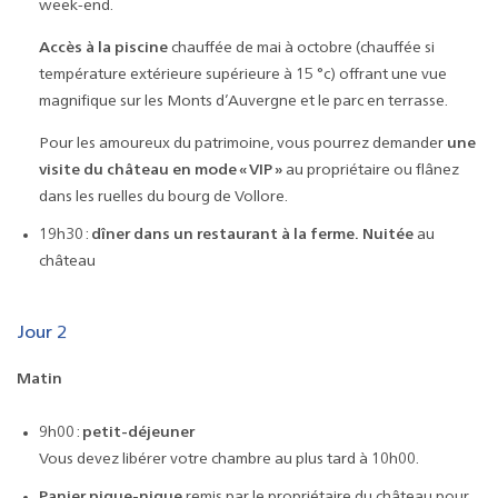
week-end.
Accès à la piscine
chauffée de mai à octobre (chauffée si
température extérieure supérieure à 15 °c) offrant une vue
magnifique sur les Monts d’Auvergne et le parc en terrasse.
Pour les amoureux du patrimoine, vous pourrez demander
une
visite du château en mode « VIP »
au propriétaire ou flânez
dans les ruelles du bourg de Vollore.
19h30 :
dîner dans un restaurant à la ferme.
Nuitée
au
château
Jour 2
Matin
9h00 :
petit-déjeuner
Vous devez libérer votre chambre au plus tard à 10h00.
Panier pique-nique
remis par le propriétaire du château pour