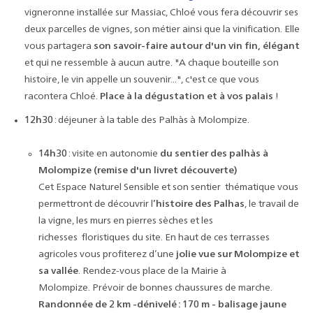
vigneronne installée sur Massiac, Chloé vous fera découvrir ses
deux parcelles de vignes, son métier ainsi que la vinification. Elle
vous partagera
son savoir-faire autour d'un vin fin, élégant
et qui ne ressemble à aucun autre. "A chaque bouteille son
histoire, le vin appelle un souvenir...", c'est ce que vous
racontera Chloé.
Place à la dégustation et à vos palais
!
12h30
: déjeuner à la table des Palhàs à Molompize.
14h30
: visite en autonomie
du sentier des palhàs à
Molompize (remise d'un livret découverte)
Cet Espace Naturel Sensible et son sentier thématique vous
permettront de découvrir l
’histoire des Palhas
, le travail de
la vigne, les murs en pierres sèches et les
richesses floristiques du site. En haut de ces terrasses
agricoles vous profiterez d’une
jolie vue sur Molompize et
sa vallée
. Rendez-vous place de la Mairie à
Molompize. Prévoir de bonnes chaussures de marche.
Randonnée de 2 km -dénivelé : 170 m - balisage jaune