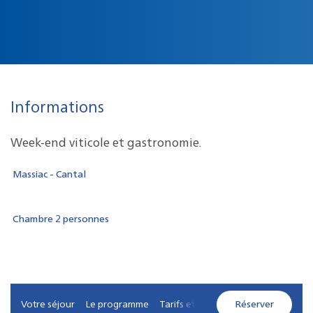
Informations
Week-end viticole et gastronomie.
Massiac - Cantal
Chambre 2 personnes
Votre séjour
Le programme
Tarifs et services
Réserver
Contacts